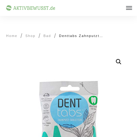
/
/
/
Home
Shop
Bad
Denttabs Zahnputztabletten fluoridfrei (1 x 125 Stück)