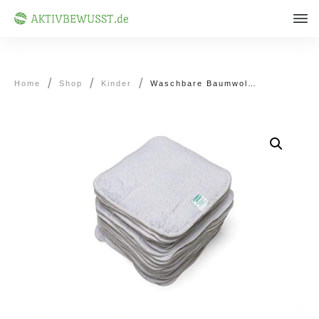
/
/
/
Home
Shop
Kinder
Waschbare Baumwolltücher für Babys von Cheeky Wipes (25 Stück)