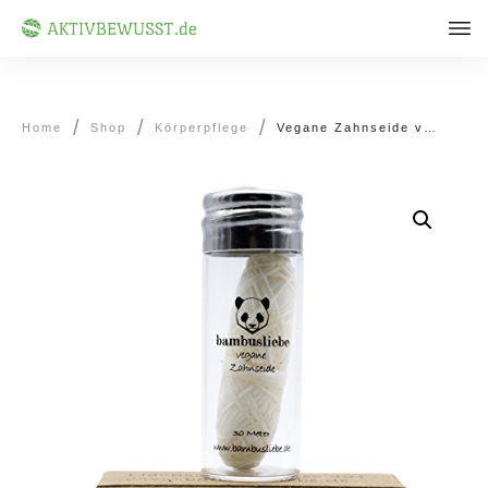
/
/
/
Home
Shop
Körperpflege
Vegane Zahnseide von Bambusliebe mit Edelminze (30m)