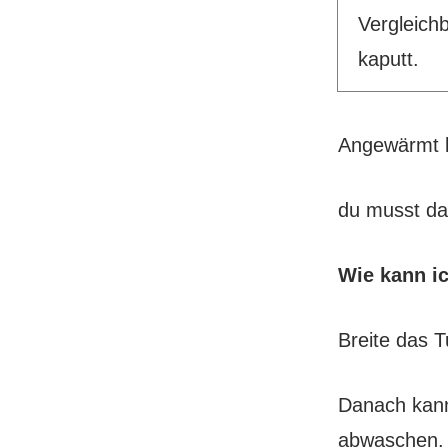
Vergleich
kaputt.
Angewärmt b
du musst da
Wie kann ic
Breite das T
Danach kann
abwaschen.