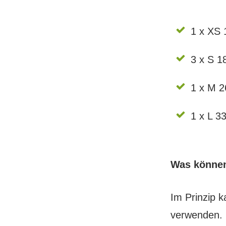
1 x XS 
3 x S 1
1 x M 2
1 x L 3
Was können
Im Prinzip k
verwenden.