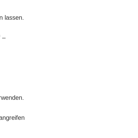
n lassen.
 –
erwenden.
angreifen