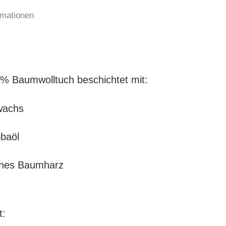
rmationen
0% Baumwolltuch beschichtet mit:
wachs
obaöl
ches Baumharz
t: