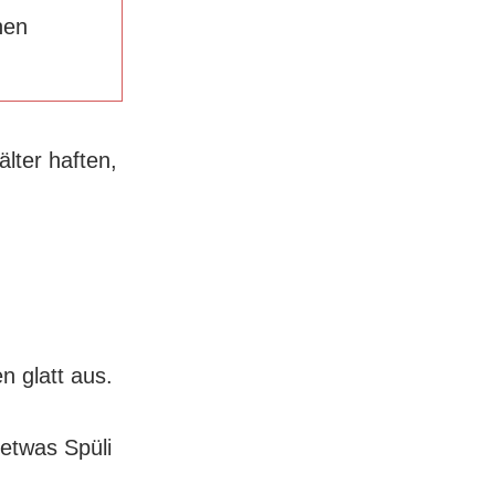
hen
lter haften,
n glatt aus.
etwas Spüli