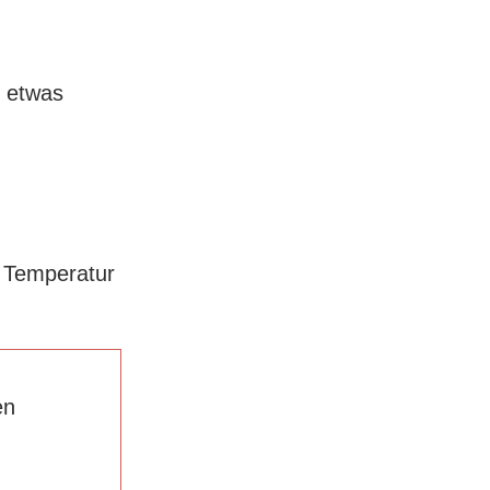
t etwas
r Temperatur
en