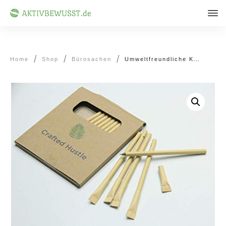
/
/
/
Home
Shop
Bürosachen
Umweltfreundliche Kugelschreiber (16 Stück)