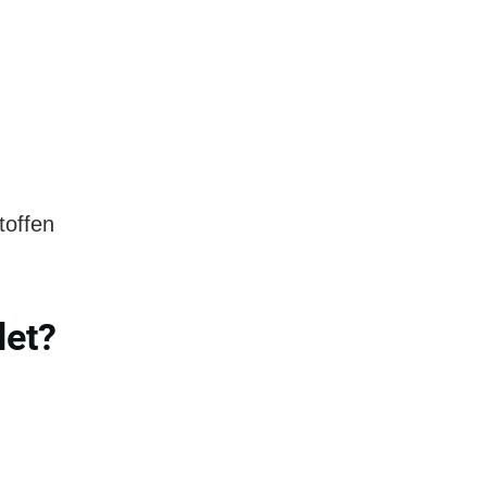
toffen
det?