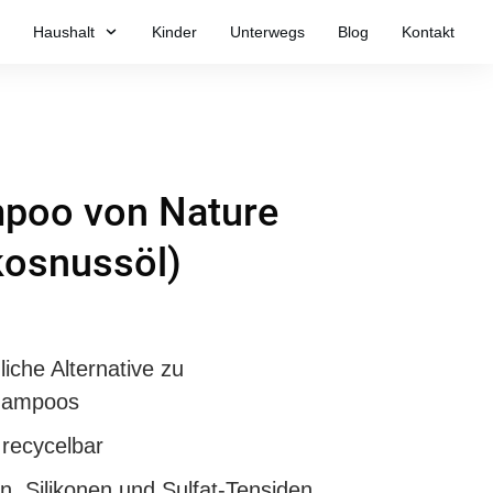
Haushalt
Kinder
Unterwegs
Blog
Kontakt
poo von Nature
kosnussöl)
iche Alternative zu
hampoos
 recycelbar
n, Silikonen und Sulfat-Tensiden