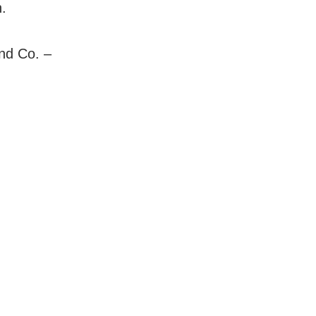
.
nd Co. –