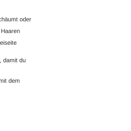
schäumt oder
en Haaren
eiseite
, damit du
mit dem