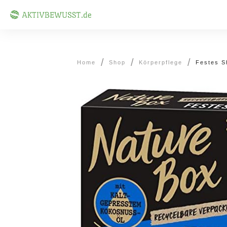
/
/
/
Home
Shop
Körperpflege
Festes S