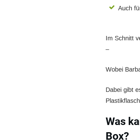
Auch fü
Im Schnitt 
–
Wobei Barba
Dabei gibt e
Plastikflas
Was ka
Box?