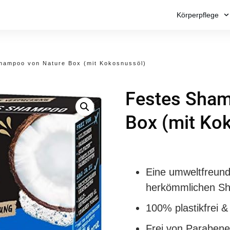
Körperpflege
hampoo von Nature Box (mit Kokosnussöl)
Festes Sham
Box (mit Ko
Eine umweltfreundl
herkömmlichen S
100% plastikfrei &
Frei von Parabene