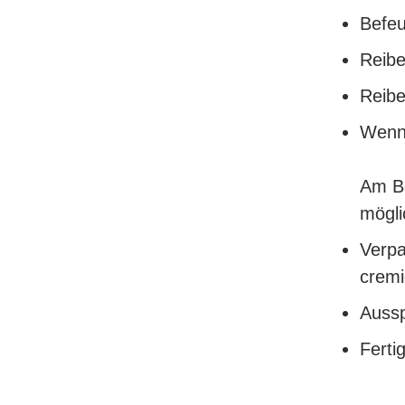
Befeu
Reibe
Reibe
Wenn 
Am Be
mögli
Verpa
crem
Auss
Ferti