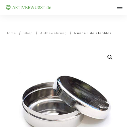
/
/
/
Home
Shop
Aufbewahrung
Runde Edelstahldose zur Aufbwewahrung oder für Unterwegs