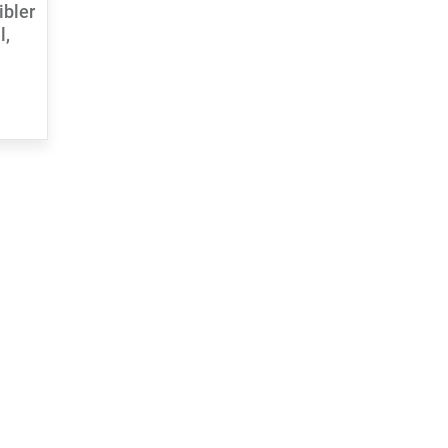
ibler
l,